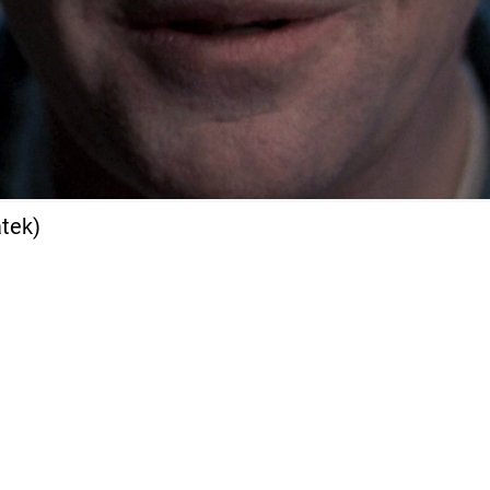
átek)