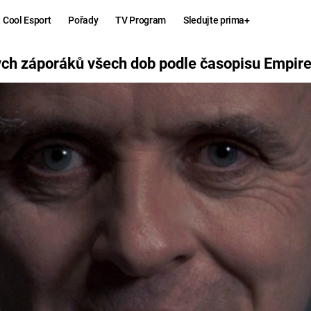
Cool Esport
Pořady
TV Program
Sledujte prima+
LE ČASOPISU EMPIRE
ých záporáků všech dob podle časopisu Empir
Hry
Zábava
MAFIA
ZÁBAVN
GALERI
GTA 6
NEJLEP
KINGDOM
KOMEDI
COME:
DELIVERANCE
CHUCK
NORRIS
ESPORT
DEADP