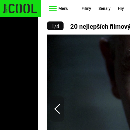
Menu
Filmy
Seriály
Hry
PORÁKŮ VŠECH DOB POD
20 nejlepších filmov
1
/
4
Seriály
Filmy
SIMPSONOVI
STAR WARS
HVĚZDNÁ
AVENGERS
BRÁNA
RYCHLE A
TEORIE
ZBĚSILE 10
VELKÉHO
PREDÁTOR
TŘESKU
FUTURAMA