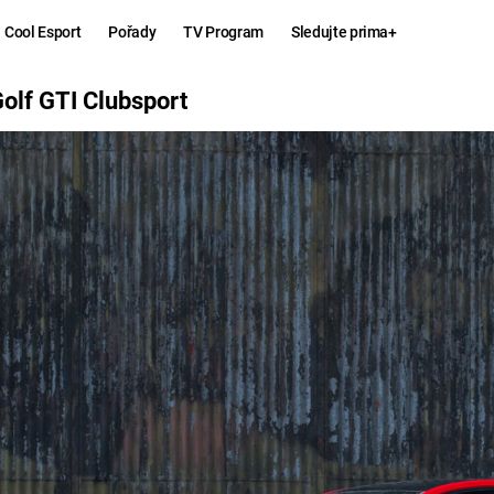
Cool Esport
Pořady
TV Program
Sledujte prima+
PORT
olf GTI Clubsport
Hry
Zábava
MAFIA
ZÁBAVN
GALERI
GTA 6
NEJLEP
KINGDOM
KOMEDI
COME:
DELIVERANCE
CHUCK
NORRIS
ESPORT
DEADP