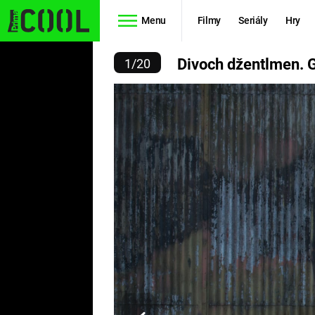
Menu
Filmy
Seriály
Hry
LMEN. GOLF GTI CLUBS
Divoch džentlmen. G
1
/
20
Seriály
Filmy
SIMPSONOVI
STAR WARS
HVĚZDNÁ
AVENGERS
BRÁNA
RYCHLE A
TEORIE
ZBĚSILE 10
VELKÉHO
PREDÁTOR
TŘESKU
FUTURAMA