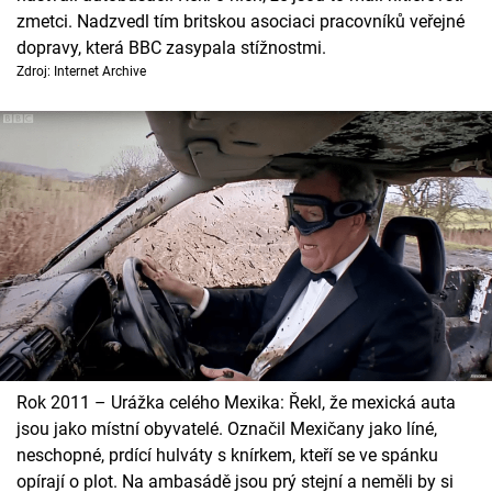
zmetci. Nadzvedl tím britskou asociaci pracovníků veřejné
dopravy, která BBC zasypala stížnostmi.
Zdroj: Internet Archive
Rok 2011 – Urážka celého Mexika: Řekl, že mexická auta
jsou jako místní obyvatelé. Označil Mexičany jako líné,
neschopné, prdící hulváty s knírkem, kteří se ve spánku
opírají o plot. Na ambasádě jsou prý stejní a neměli by si