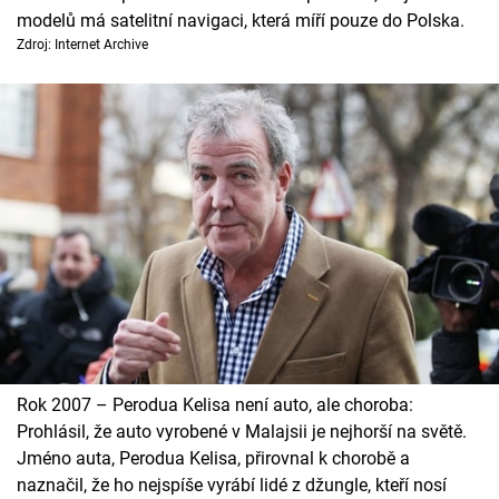
Cool Esport
modelů má satelitní navigaci, která míří pouze do Polska.
Zdroj: Internet Archive
Pořady
TV Program
Sledujte prima+
Přihlášení
Sledujte nás
Rok 2007 – Perodua Kelisa není auto, ale choroba:
Prohlásil, že auto vyrobené v Malajsii je nejhorší na světě.
Jméno auta, Perodua Kelisa, přirovnal k chorobě a
naznačil, že ho nejspíše vyrábí lidé z džungle, kteří nosí