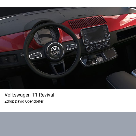
Cool Esport
Pořady
TV Program
Sledujte prima+
Přihlášení
Sledujte nás
Volkswagen T1 Revival
Zdroj: David Obendorfer