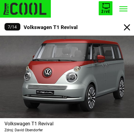
ŽIVĚ
Volkswagen T1 Revival
7
/
14
STARHOUSE
BUFFY, PŘEMOŽITELKA UPÍRŮ
Trendy:
ESCAPE
PLNEJ KOTEL
AVENGERS 5
Témata
Filmy
Seriály
Volkswagen T1 Revival
Hry
Zdroj: David Obendorfer