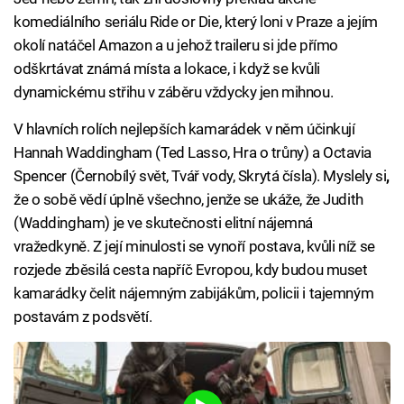
komediálního seriálu Ride or Die, který loni v Praze a jejím
okolí natáčel Amazon a u jehož traileru si jde přímo
odškrtávat známá místa a lokace, i když se kvůli
dynamickému střihu v záběru vždycky jen mihnou.
V hlavních rolích nejlepších kamarádek v něm účinkují
Hannah Waddingham (Ted Lasso, Hra o trůny) a Octavia
Spencer (Černobílý svět, Tvář vody, Skrytá čísla). Myslely si
,
že o sobě vědí úplně všechno, jenže se ukáže, že Judith
(Waddingham) je ve skutečnosti elitní nájemná
vražedkyně. Z její minulosti se vynoří postava, kvůli níž se
rozjede zběsilá cesta napříč Evropou, kdy budou muset
kamarádky čelit nájemným zabijákům, policii i tajemným
postavám z podsvětí.