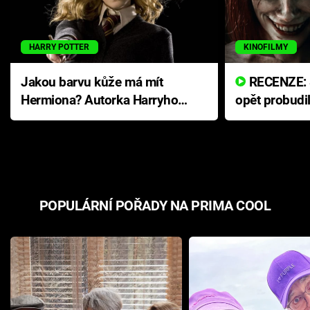
HARRY POTTER
KINOFILMY
Jakou barvu kůže má mít
RECENZE: Smrtelné zlo se
Hermiona? Autorka Harryho
opět probudi
Pottera přišla s ráznou
přichází s n
odpovědí
hororovou n
POPULÁRNÍ POŘADY NA PRIMA COOL