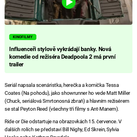
KINOFILMY
Influenceři stylově vykrádají banky. Nová
komedie od režiséra Deadpoola 2 má první
trailer
Seriál napsala scenáristka, herečka a komička Tessa
Coates (Na pohodu), jako showrunner ho vede Matt Miller
(Chuck, seriálová Smrtonosná zbraň) a hlavním režisérem
se stal Peyton Reed (všechny tři filmy s Ant-Manem).
Ride or Die odstartuje na obrazovkách 15. července. V
dalších rolích se představí Bill Nighy, Ed Skrein, Sylvia