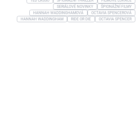
TED LASSO
ŠPIONÁŽNÍ THRILLER
FILMOVÉ LOKACE
SERIÁLOVÉ NOVINKY
ŠPIONÁŽNÍ FILMY
HANNAH WADDINGHAMOVÁ
OCTAVIA SPENCEROVÁ
HANNAH WADDINGHAM
RIDE OR DIE
OCTAVIA SPENCER