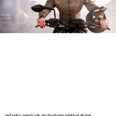
Cool Esport
Jednou z hlavních hvězd chystaného akčního
dobrodružství jsou ulice Prahy i spousta dalších
Pořady
fotogenických českých lokací.
TV Program
Sledujte prima+
Přihlášení
Sledujte nás
Jeď nebo zemři, tak zní doslovný překlad akčně