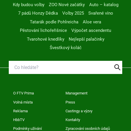
Kdy budou volby
ZOO Nové začátky
Auto – katalog
7 pádů Honzy Dědka
Volby 2025
Svařené víno
Tatarák podle Pohlreicha
Aloe vera
Pěstování lichořeřišnice
Výpočet ascendentu
Tvarohové knedlíky
Nejlepší palačinky
Švestkový koláč
O FTV Prima
Management
Volná místa
Press
Reklama
Castingy a výzvy
HbbTV
Kontakty
Podmínky užívání
Zpracování osobních údajů