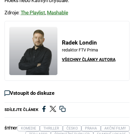
Hoeks nebo Kathryn Drysdale.
Zdroje:
The Playlist
,
Mashable
Radek Londin
redaktor FTV Prima
VŠECHNY ČLÁNKY AUTORA
Vstoupit do diskuze
SDÍLEJTE ČLÁNEK
ŠTÍTKY
KOMEDIE
THRILLER
ČESKO
PRAHA
AKČNÍ FILMY