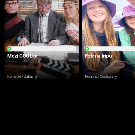
PŘEHRÁT
PŘEHRÁT
Mezi COOLky
Fotr na tripu
Komedie / Zábavný
Rodinný / Cestopisný