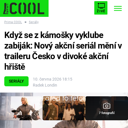
ŽIVĚ
Prima COOL
■
Seriály
STARHOUSE
BUFFY, PŘEMOŽITELKA UPÍRŮ
Trendy:
Když se z kámošky vyklube
ESCAPE
PLNEJ KOTEL
AVENGERS 5
zabiják: Nový akční seriál mění v
traileru Česko v divoké akční
hřiště
Témata
10. června 2026 18:15
SERIÁLY
Radek Londin
Filmy
Failed to fetch
Seriály
7 fotografií
Hry