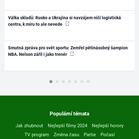
Válka skladů: Rusko a Ukrajina si navzájem ničí logistická
centra, k míru to ale nevede
Smutná zpráva pro svět sportu: Zemřel pětinásobný šampion
NBA. Nelson zářil i jako trenér
Populární témata
Jak zhubnout
Nejlepší filmy 2024
Nejlepší horory
TV program
Změna času
Partie
Počasí