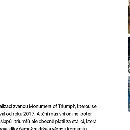
ualizaci zvanou Monument of Triumph, kterou se
 trval od roku 2017. Akční masivní online looter
pů i triumfů, ale obecně platil za stálici, která
ungie, díky čemuž si držela věrnou komunitu.