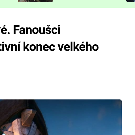
představit
é. Fanoušci
tivní konec velkého