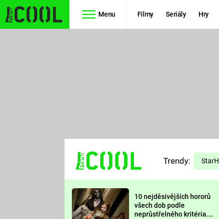
Menu
Filmy
Seriály
Hry
Seriály
Filmy
SIMPSONOVI
STAR WARS
HVĚZDNÁ
AVENGERS
BRÁNA
RYCHLE A
TEORIE
ZBĚSILE 10
Trendy:
VELKÉHO
Star
PREDÁTOR
TŘESKU
10 nejděsivějších hororů
FUTURAMA
všech dob podle
neprůstřelného kritéria.