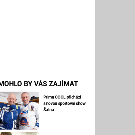
MOHLO BY VÁS ZAJÍMAT
Prima COOL přichází
s novou sportovní show
Šatna