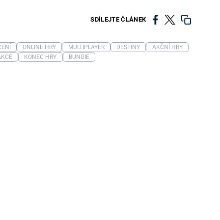
SDÍLEJTE ČLÁNEK
ČENÍ
ONLINE HRY
MULTIPLAYER
DESTINY
AKČNÍ HRY
AKCE
KONEC HRY
BUNGIE