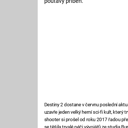
poutavý příběh.
Destiny 2 dostane v červnu poslední akt
uzavře jeden velký herní sci-fi kult, který
shooter si prošel od roku 2017 řadou přešla
se těšila trvalé péči vývojářů ze studia B