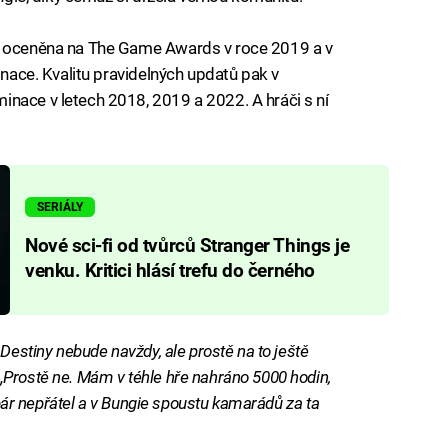
ra oceněna na The Game Awards v roce 2019 a v
inace. Kvalitu pravidelných updatů pak v
nace v letech 2018, 2019 a 2022. A hráči s ní
SERIÁLY
Nové sci-fi od tvůrců Stranger Things je
venku. Kritici hlásí trefu do černého
 Destiny nebude navždy, ale prostě na to ještě
„Prostě ne. Mám v téhle hře nahráno 5000 hodin,
, pár nepřátel a v Bungie spoustu kamarádů za ta