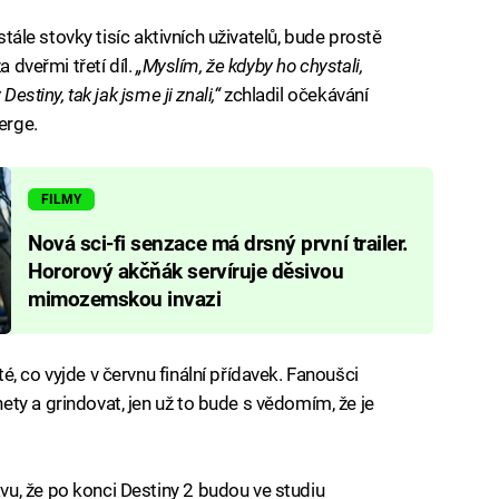
 stále stovky tisíc aktivních uživatelů, bude prostě
a dveřmi třetí díl.
„Myslím, že kdyby ho chystali,
estiny, tak jak jsme ji znali,“
zchladil očekávání
erge.
FILMY
Nová sci-fi senzace má drsný první trailer.
Hororový akčňák servíruje děsivou
mimozemskou invazi
, co vyjde v červnu finální přídavek. Fanoušci
ty a grindovat, jen už to bude s vědomím, že je
vu, že po konci Destiny 2 budou ve studiu