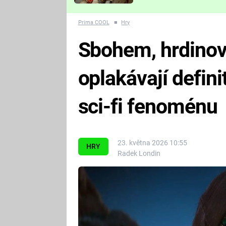
Které děsivé pecky vám
nejvíc zvednou tep?
Prima COOL
■
Hry
Sbohem, hrdinov
oplakávají defini
sci-fi fenoménu
23. května 2026 10:55
HRY
Radek Londin