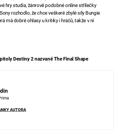
é hry studia, žánrově podobné online střílečky
ony rozhodlo, že chce veškeré zbylé síly Bungie
á má dobré ohlasy u kritiky i hráčů, takže v ní
kapitoly Destiny 2 nazvané The Final Shape
iled to fetch
din
Prima
ÁNKY AUTORA