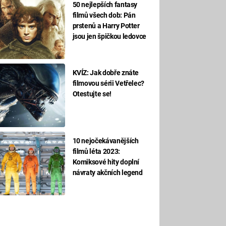
50 nejlepších fantasy
filmů všech dob: Pán
prstenů a Harry Potter
jsou jen špičkou ledovce
KVÍZ: Jak dobře znáte
filmovou sérii Vetřelec?
Otestujte se!
10 nejočekávanějších
filmů léta 2023:
Komiksové hity doplní
návraty akčních legend