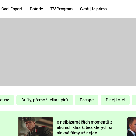
Cool Esport
Pořady
TV Program
Sledujte prima+
Hry
Zábava
MAFIA
ZÁBAVN
GALERI
GTA 6
NEJLEP
KINGDOM
KOMEDI
COME:
DELIVERANCE
CHUCK
House
Buffy, přemožitelka upírů
Escape
Plnej kotel
NORRIS
ESPORT
6 nejbizarnějších momentů z
DEADP
akčních klasik, bez kterých si
slavné filmy už nejde