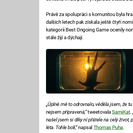
Právě za spolupráci s komunitou byla h
dalších letech pak získala ještě čtyři nom
kategorii Best Ongoing Game ocenily nomi
stále žijí a dýchají.
„Úplně mě to odrovnalo, věděla jsem, že tu
nejsem připravená,“
tweetovala
SamiKat
.
našel jsem si díky ní přátele na celý život
léta. Tohle bolí,“
napsal
Thomas Puha
.