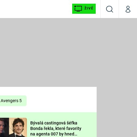
ŽIVĚ
Vyhledávání
Můj p
Prima+
É
CNN Prima NEWS
E
Prima FRESH
ŠÍ
Prima LIVING
E
Prima Ženy
Avengers 5
Prima LAJK
Bývalá castingová šéfka
OOL
Bonda řekla, které favority
Sledujte nás
na agenta 007 by hned