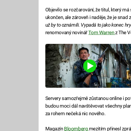
Objevilo se rozčarování, že titul, který má
ukončen, ale zároveň i naděje, že je snad z
už by to oznámili. Vypadá to jako konec hry D
renomovaný novinář
Tom Warren
z The V
Servery samozřejmě zůstanou online i poté
budou moci dál navštěvovat všechny plane
za rohem nečeká nic nového.
Magazín
Bloomberg
mezitím přinesl zprá