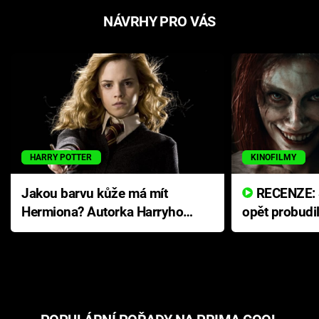
NÁVRHY PRO VÁS
HARRY POTTER
KINOFILMY
Jakou barvu kůže má mít
RECENZE: Smrtelné zlo se
Hermiona? Autorka Harryho
opět probudi
Pottera přišla s ráznou
přichází s n
odpovědí
hororovou n