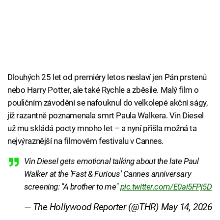
Dlouhých 25 let od premiéry letos neslaví jen Pán prstenů
nebo Harry Potter, ale také Rychle a zběsile. Malý film o
pouličním závodění se nafouknul do velkolepé akční ságy,
jíž razantně poznamenala smrt Paula Walkera. Vin Diesel
už mu skládá pocty mnoho let – a nyní přišla možná ta
nejvýraznější na filmovém festivalu v Cannes.
Vin Diesel gets emotional talking about the late Paul
Walker at the 'Fast & Furious' Cannes anniversary
screening: "A brother to me"
pic.twitter.com/E0ai5FPj5D
— The Hollywood Reporter (@THR)
May 14, 2026