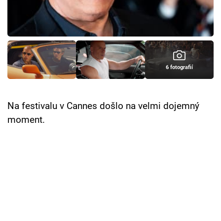
Cool Esport
Pořady
TV Program
6 fotografií
Sledujte prima+
Na festivalu v Cannes došlo na velmi dojemný
Přihlášení
moment.
Sledujte nás