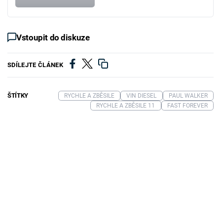
Vstoupit do diskuze
SDÍLEJTE ČLÁNEK
ŠTÍTKY
RYCHLE A ZBĚSILE
VIN DIESEL
PAUL WALKER
RYCHLE A ZBĚSILE 11
FAST FOREVER