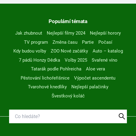
Populární témata
Jak zhubnout
Nejlepší filmy 2024
Nejlepší horory
TV program
Změna času
Partie
Počasí
Kdy budou volby
ZOO Nové začátky
Auto – katalog
7 pádů Honzy Dědka
Volby 2025
Svařené víno
Tatarák podle Pohlreicha
Aloe vera
Pěstování lichořeřišnice
Výpočet ascendentu
Tvarohové knedlíky
Nejlepší palačinky
Švestkový koláč