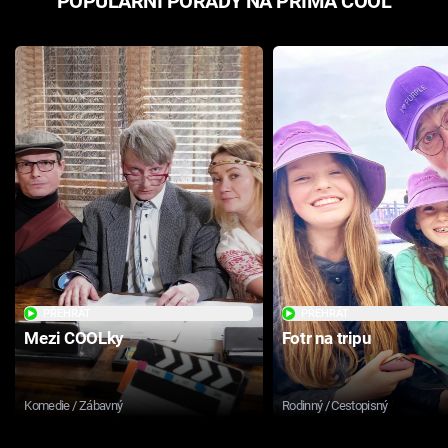
POPULÁRNÍ POŘADY NA PRIMA COOL
PŘEHRÁT
PŘEHRÁT
Mezi COOLky
Fotr na tripu
Komedie / Zábavný
Rodinný / Cestopisný