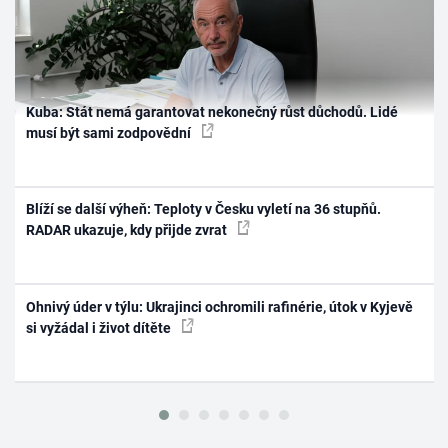
Kuba: Stát nemá garantovat nekonečný růst důchodů. Lidé
musí být sami zodpovědní
Blíží se další výheň: Teploty v Česku vyletí na 36 stupňů.
RADAR ukazuje, kdy přijde zvrat
Ohnivý úder v týlu: Ukrajinci ochromili rafinérie, útok v Kyjevě
si vyžádal i život dítěte