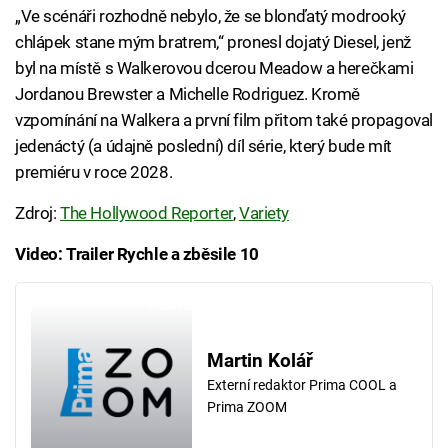
„Ve scénáři rozhodně nebylo, že se blonďatý modrooký
chlápek stane mým bratrem,“ pronesl dojatý Diesel, jenž
byl na místě s Walkerovou dcerou Meadow a herečkami
Jordanou Brewster a Michelle Rodriguez. Kromě
vzpomínání na Walkera a první film přitom také propagoval
jedenáctý (a údajně poslední) díl série, který bude mít
premiéru v roce 2028.
Zdroj:
The Hollywood Reporter
,
Variety
Video: Trailer Rychle a zběsile 10
Failed to fetch
Martin Kolář
Externí redaktor Prima COOL a
Prima ZOOM