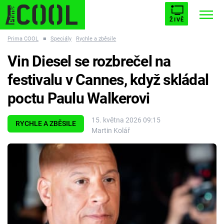
ŽIVĚ
Prima COOL
■
Speciály
Rychle a zběsile
STARHOUSE
BUFFY, PŘEMOŽITELKA UPÍRŮ
Trendy:
Vin Diesel se rozbrečel na
ESCAPE
PLNEJ KOTEL
AVENGERS 5
festivalu v Cannes, když skládal
poctu Paulu Walkerovi
15. května 2026 09:15
RYCHLE A ZBĚSILE
Martin Kolář
Témata
Filmy
Seriály
Hry