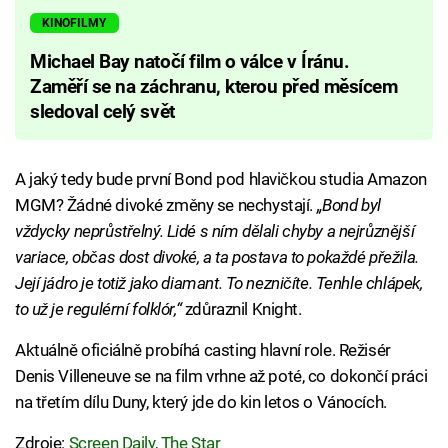
KINOFILMY
Michael Bay natočí film o válce v Íránu.
Zaměří se na záchranu, kterou před měsícem
sledoval celý svět
A jaký tedy bude první Bond pod hlavičkou studia Amazon
MGM? Žádné divoké změny se nechystají.
„Bond byl
vždycky neprůstřelný. Lidé s ním dělali chyby a nejrůznější
variace, občas dost divoké, a ta postava to pokaždé přežila.
Její jádro je totiž jako diamant. To nezničíte. Tenhle chlápek,
to už je regulérní folklór,“
zdůraznil Knight.
Aktuálně oficiálně probíhá casting hlavní role. Režisér
Denis Villeneuve se na film vrhne až poté, co dokončí práci
na třetím dílu Duny, který jde do kin letos o Vánocích.
Zdroje:
Screen Daily
,
The Star