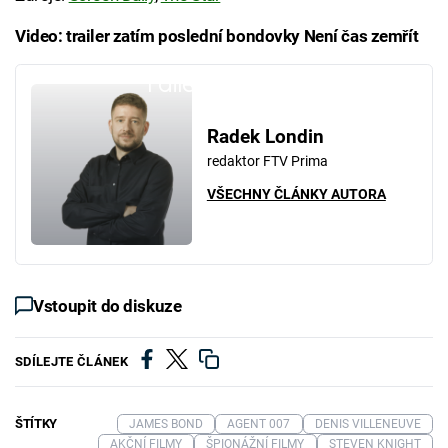
Video: trailer zatím poslední bondovky Není čas zemřít
Failed to fetch
Radek Londin
redaktor FTV Prima
VŠECHNY ČLÁNKY AUTORA
Vstoupit do diskuze
SDÍLEJTE ČLÁNEK
ŠTÍTKY
JAMES BOND
AGENT 007
DENIS VILLENEUVE
AKČNÍ FILMY
ŠPIONÁŽNÍ FILMY
STEVEN KNIGHT