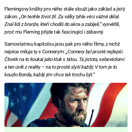
Flemingovy knížky pro něho stále slouží jako základ a jistý
zákon.
„On tenhle život žil. Za války tyhle věci vážně dělal.
Znal lidi z branže, kteří chodili do akce a zabíjeli,“
vysvětlil,
proč mu Fleming přijde tak fascinující i zábavný.
Samostatnou kapitolou jsou pak pro něho filmy, z nichž
nejvíce miluje ty s Connerym:
„Connery byl prostě nejlepší.
Člověk na to koukal jako kluk s tátou. Ta jistota, sebevědomí
a ten únik z reality – na to prostě slyší každý. V tom je to
kouzlo Bonda, každý jím chce tak trochu být.“