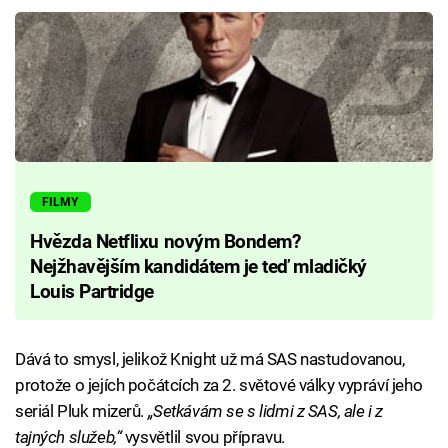
FILMY
Hvězda Netflixu novým Bondem?
Nejžhavějším kandidátem je teď mladičký
Louis Partridge
Dává to smysl, jelikož Knight už má SAS nastudovanou,
protože o jejích počátcích za 2. světové války vypráví jeho
seriál Pluk mizerů.
„Setkávám se s lidmi z SAS, ale i z
tajných služeb,“
vysvětlil svou přípravu.