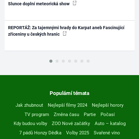
Slunce doplní meteorická show
REPORTÁŽ: Za tajemnými hrady do Karpat aneb Fascinující
zříceniny u českých hranic
Populární témata
Jak zhubnout
Nejlepší filmy 2024
Nejlepší horory
TV program
Změna času
Partie
Počasí
Kdy budou volby
ZOO Nové začátky
Auto – katalog
7 pádů Honzy Dědka
Volby 2025
Svařené víno