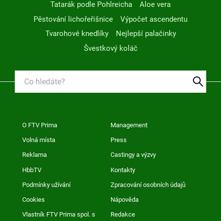
Tatarák podle Pohlreicha
Aloe vera
Pěstování lichořeřišnice
Výpočet ascendentu
Tvarohové knedlíky
Nejlepší palačinky
Švestkový koláč
O FTV Prima
Management
Volná místa
Press
Reklama
Castingy a výzvy
HbbTV
Kontakty
Podmínky užívání
Zpracování osobních údajů
Cookies
Nápověda
Vlastník FTV Prima spol. s
Redakce