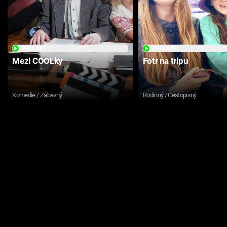
PŘEHRÁT
PŘEHRÁT
Mezi COOLky
Fotr na tripu
Komedie / Zábavný
Rodinný / Cestopisný