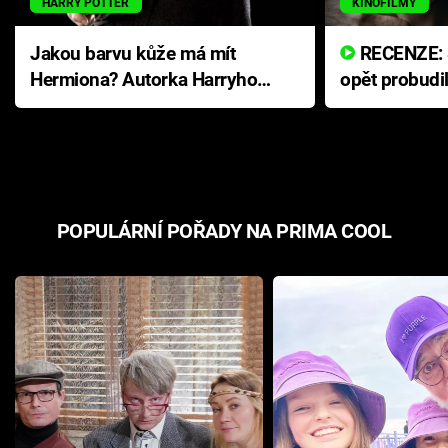
HARRY POTTER
KINOFILMY
Jakou barvu kůže má mít
RECENZE: Smrtelné zlo se
Hermiona? Autorka Harryho
opět probudi
Pottera přišla s ráznou
přichází s n
odpovědí
hororovou n
POPULÁRNÍ POŘADY NA PRIMA COOL