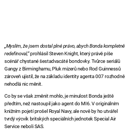
„Myslím, že jsem dostal plné právo, abych Bonda kompletně
redefinoval,“
prohlásil Steven Knight, který právě píše
scénář chystané šestadvacáté bondovky. Tvůrce seriálů
Gangy z Birminghamu, Pluk mizerů nebo Rod Guinnessů
zároveň ujistil, že na základu identity agenta 007 rozhodně
nehodlá nic měnit.
Co by se však změnit mohlo, je minulost Bonda ještě
předtím, než nastoupil jako agent do MI6. V originálním
knižním pojetí prošel Royal Navy, ale nově by ho utvářel
tvrdý výcvik britských speciálních jednotek Special Air
Service neboli SAS.