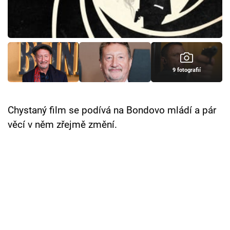
Cool Esport
Pořady
TV Program
9 fotografií
Sledujte prima+
Chystaný film se podívá na Bondovo mládí a pár
Přihlášení
věcí v něm zřejmě změní.
Sledujte nás