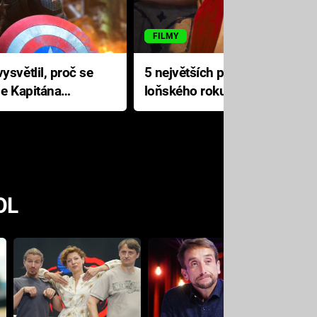
FILMY
ysvětlil, proč se
5 největších propadáků
le Kapitána
loňského roku: Disney na
jediné katastrofě prodělal 200
milionů dolarů
OL