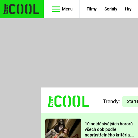
Menu
Filmy
Seriály
Hry
Seriály
Filmy
SIMPSONOVI
STAR WARS
HVĚZDNÁ
AVENGERS
BRÁNA
RYCHLE A
TEORIE
ZBĚSILE 10
Trendy:
VELKÉHO
Star
PREDÁTOR
TŘESKU
10 nejděsivějších hororů
FUTURAMA
všech dob podle
neprůstřelného kritéria.