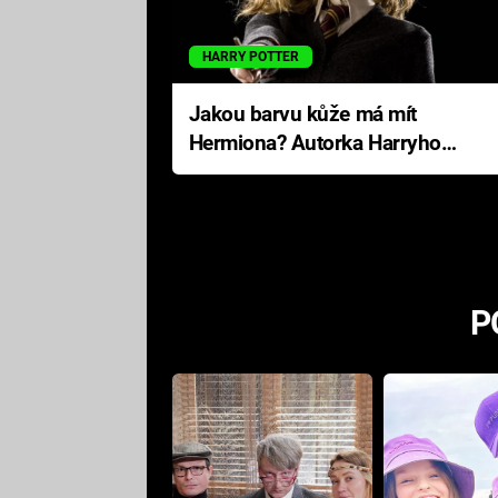
HARRY POTTER
Jakou barvu kůže má mít
Hermiona? Autorka Harryho
Pottera přišla s ráznou
odpovědí
P