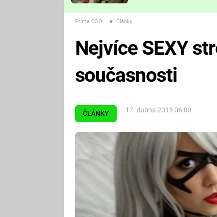
Které děsivé pecky vám
nejvíc zvednou tep?
Prima COOL
■
Články
Nejvíce SEXY st
současnosti
17. dubna 2015 06:00
ČLÁNKY