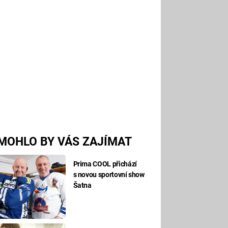
MOHLO BY VÁS ZAJÍMAT
Prima COOL přichází
s novou sportovní show
Šatna