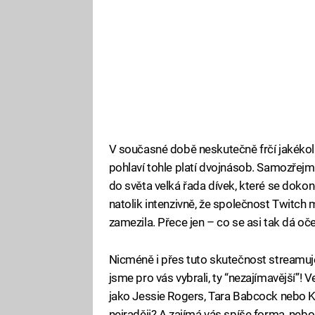
V současné době neskutečně frčí jakékol
pohlaví tohle platí dvojnásob. Samozřejmě 
do světa velká řada dívek, které se doko
natolik intenzivně, že společnost Twitch 
zamezila. Přece jen – co se asi tak dá oč
Nicméně i přes tuto skutečnost streamu
jsme pro vás vybrali, ty “nezajímavější”!
jako Jessie Rogers, Tara Babcock nebo K
nejraději? A zajímá vás spíše forma, neb