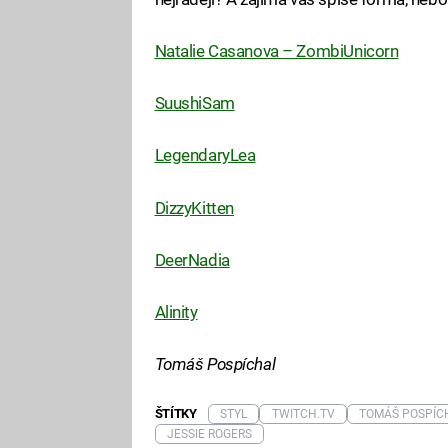
Natalie Casanova – ZombiUnicorn
SuushiSam
LegendaryLea
DizzyKitten
DeerNadia
Alinity
Tomáš Pospíchal
ŠTÍTKY
STYL
TWITCH.TV
TOMÁŠ POSPÍC
JESSIE ROGERS