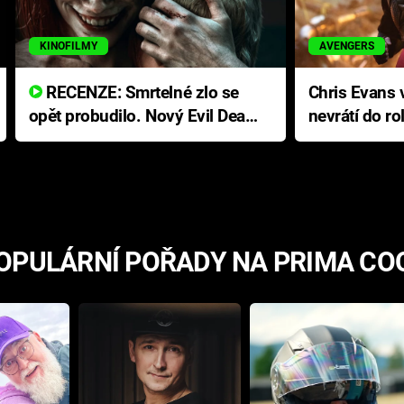
KINOFILMY
AVENGERS
RECENZE: Smrtelné zlo se
Chris Evans v
opět probudilo. Nový Evil Dead
nevrátí do ro
přichází s neodolatelnou
Ameriky
hororovou nabídkou
OPULÁRNÍ POŘADY NA PRIMA CO