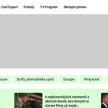
Cool Esport
Pořady
TV Program
Sledujte prima+
Hry
Zábava
MAFIA
ZÁBAVN
GALERI
GTA 6
NEJLEP
KINGDOM
KOMEDI
COME:
DELIVERANCE
CHUCK
House
Buffy, přemožitelka upírů
Escape
Plnej kotel
NORRIS
ESPORT
6 nejbizarnějších momentů z
DEADP
akčních klasik, bez kterých si
slavné filmy už nejde