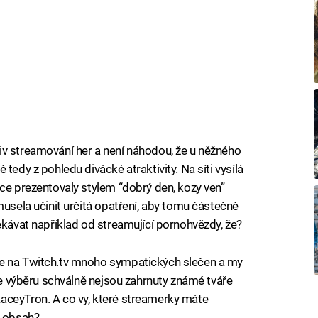
iv streamování her a není náhodou, že u něžného
tedy z pohledu divácké atraktivity. Na síti vysílá
nce prezentovaly stylem “dobrý den, kozy ven”
musela učinit určitá opatření, aby tomu částečně
ekávat například od streamující pornohvězdy, že?
je na Twitch.tv mnoho sympatických slečen a my
 Ve výběru schválně nejsou zahrnuty známé tváře
aceyTron. A co vy, které streamerky máte
o obsah?