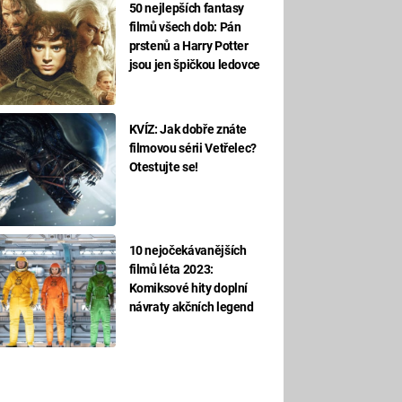
50 nejlepších fantasy
filmů všech dob: Pán
prstenů a Harry Potter
jsou jen špičkou ledovce
KVÍZ: Jak dobře znáte
filmovou sérii Vetřelec?
Otestujte se!
10 nejočekávanějších
filmů léta 2023:
Komiksové hity doplní
návraty akčních legend