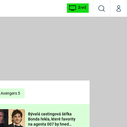
ŽIVĚ
Vyhledávání
Můj p
Prima+
É
CNN Prima NEWS
E
Prima FRESH
ŠÍ
Prima LIVING
E
Prima Ženy
Avengers 5
Prima LAJK
Bývalá castingová šéfka
OOL
Bonda řekla, které favority
Sledujte nás
na agenta 007 by hned